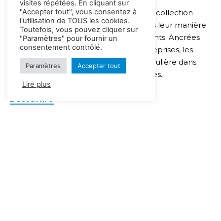
visites répétées. En cliquant sur
"Accepter tout", vous consentez à
Les enseignes Next-U constituent une collection
l'utilisation de TOUS les cookies.
d’univers distincts mais cohérente dans leur manière
Toutefois, vous pouvez cliquer sur
de préparer l’employabilité des étudiants. Ancrées
"Paramètres" pour fournir un
consentement contrôlé.
dans les besoins exprimés par les entreprises, les
écoles opèrent chacune une veille régulière dans
Paramètres
Accepter tout
l’analyse des compétences émergentes.
Lire plus
Découvrir